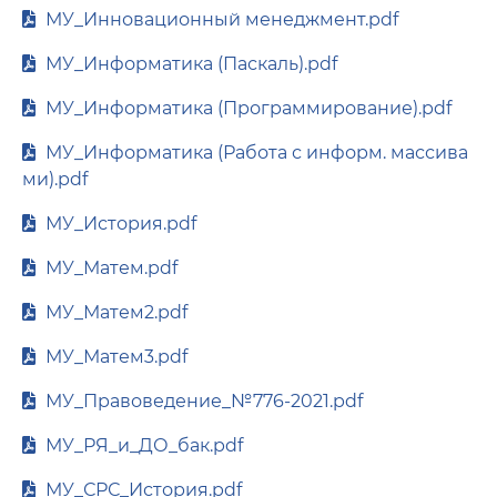
МУ_Инновационный менеджмент.pdf
МУ_Информатика (Паскаль).pdf
МУ_Информатика (Программирование).pdf
МУ_Информатика (Работа с информ. массива
ми).pdf
МУ_История.pdf
МУ_Матем.pdf
МУ_Матем2.pdf
МУ_Матем3.pdf
МУ_Правоведение_№776-2021.pdf
МУ_РЯ_и_ДО_бак.pdf
МУ_СРС_История.pdf