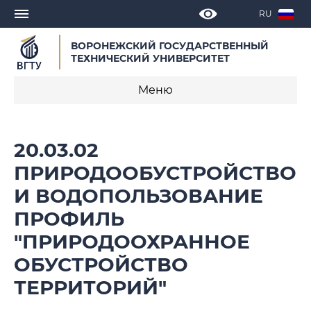
RU
ВОРОНЕЖСКИЙ ГОСУДАРСТВЕННЫЙ
ТЕХНИЧЕСКИЙ УНИВЕРСИТЕТ
Меню
О программе
20.03.02
Календарные учебные графики
ПРИРОДООБУСТРОЙСТВО
И ВОДОПОЛЬЗОВАНИЕ
Нормативное обеспечение
образовательной программы 2021
ПРОФИЛЬ
"ПРИРОДООХРАННОЕ
Нормативное обеспечение
образовательной программы 2023
ОБУСТРОЙСТВО
ТЕРРИТОРИЙ"