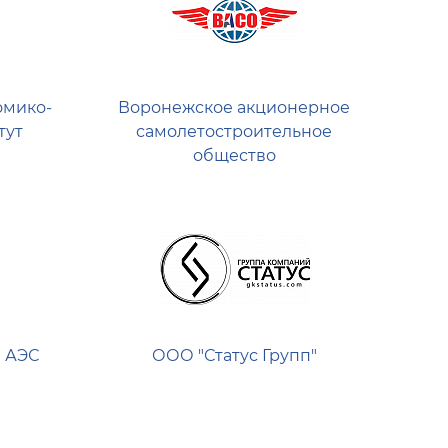
омико-
Воронежское акционерное
тут
самолетостроительное
общество
 АЭС
ООО "Статус Групп"