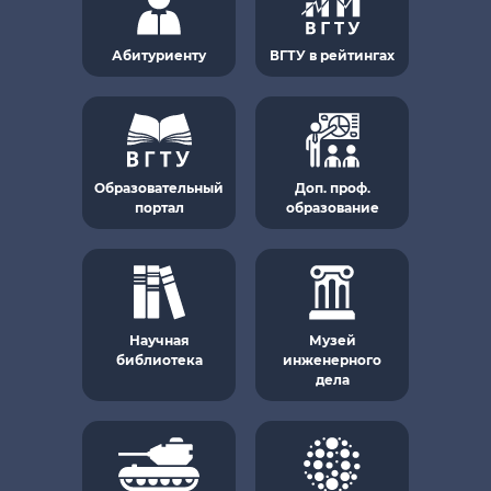
>
23000
студентов
Абитуриенту
ВГТУ в рейтингах
>
900
студентов из 47 стран
мира
Образовательный
Доп. проф.
портал
образование
>
900
ППС и научных
сотрудников
Научная
Музей
библиотека
инженерного
дела
Образование