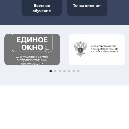
Военное
Точка кипения
87
обучение
программ
бакалавриата
17
программ
специалитета
71
программ
магистратуры
Наука