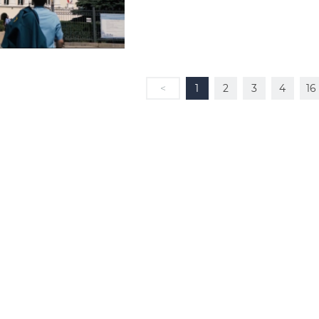
<
1
2
3
4
16