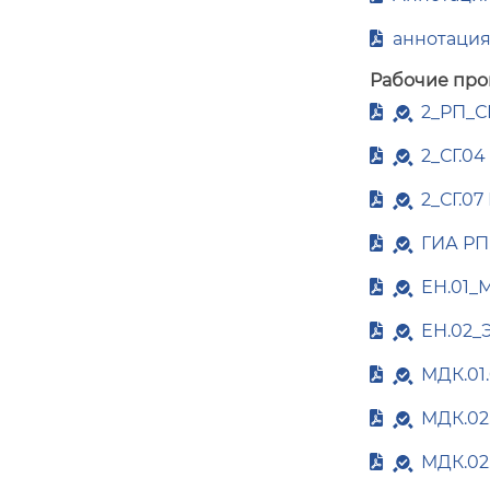
аннотация
Рабочие про
2_РП_С
2_СГ.04
2_СГ.07
ГИА РП
ЕН.01_
ЕН.02_
МДК.01
МДК.02
МДК.02