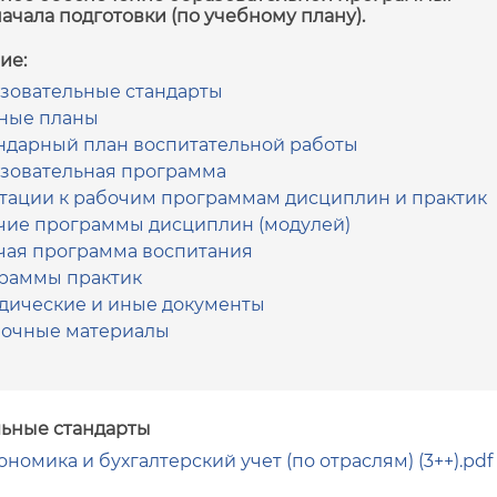
начала подготовки (по учебному плану).
ие:
зовательные стандарты
ные планы
ндарный план воспитательной работы
зовательная программа
тации к рабочим программам дисциплин и практик
чие программы дисциплин (модулей)
чая программа воспитания
раммы практик
дические и иные документы
очные материалы
ьные стандарты
кономика и бухгалтерский учет (по отраслям) (3++).pdf