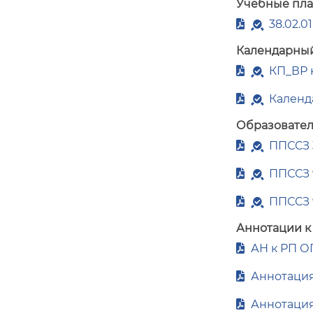
Учебные пл
38.02.0
Календарный
КП_ВР н
Календ
Образовател
ППССЗ 3
ППССЗ 
ППССЗ 
Аннотации к
АН к РП ОП
Аннотация 
Аннотация 