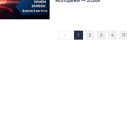
молодежи — 2026»
<
1
2
3
4
13