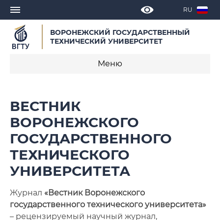
RU
ВОРОНЕЖСКИЙ ГОСУДАРСТВЕННЫЙ
ТЕХНИЧЕСКИЙ УНИВЕРСИТЕТ
Меню
О журнале
ВЕСТНИК
Редакционная коллегия
ВОРОНЕЖСКОГО
ГОСУДАРСТВЕННОГО
Правила рецензирования и опубликования
научных статей
ТЕХНИЧЕСКОГО
УНИВЕРСИТЕТА
Редакционная этика
Журнал
«Вестник Воронежского
Правила оформления статей
государственного технического университета»
Сопроводительные документы к статье
– рецензируемый научный журнал,