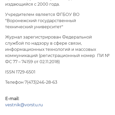
издающийся с 2000 года.
Аннотации и ключевые слова
Учредителем является ФГБОУ ВО
"Воронежский государственный
Выпуски журнала
технический университет"
Выходные данные и подписка
Журнал зарегистрирован Федеральной
службой по надзору в сфере связи,
Ретракция
информационных технологий и массовых
Bulletin of Voronezh state technical University
коммуникаций (регистрационный номер ПИ №
ФС 77 – 74159 от 02.11.2018)
ISSN 1729-6501
Телефон 7(473)246-28-63
E-mail:
vestnik@vorstu.ru