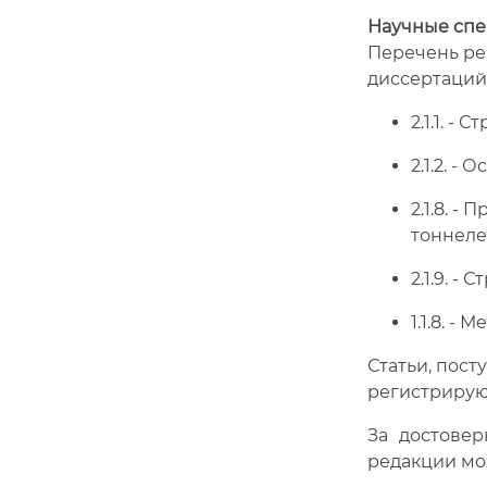
Научные спе
Перечень ре
диссертаций 
2.1.1. -
2.1.2. 
2.1.8. 
тоннеле
2.1.9. -
1.1.8. -
Статьи, пос
регистрирую
За достовер
редакции мо