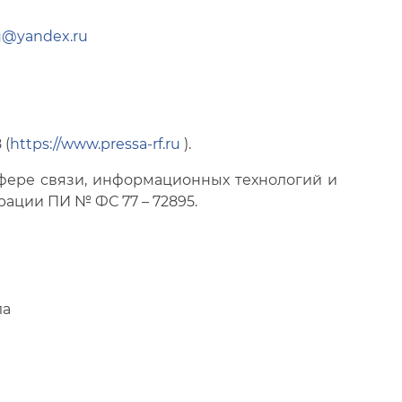
u@yandex.ru
 (
https://www.pressa-rf.ru
).
фере связи, информационных технологий и
ации ПИ № ФС 77 – 72895.
ла