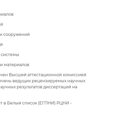
риалов
ий
 и сооружений
ий
 системы
 и материалов
лючен Высшей аттестационной комиссией
речень ведущих рецензируемых научных
аучных результатов диссертаций на
ит в Белый список (ЕГПНИ) РЦНИ -