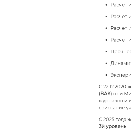
Расчет 
Расчет 
Расчет 
Расчет 
Прочнос
Динамич
Экспери
С 22.12.202
(
ВАК
) при М
журналов и 
соискание уч
С 2025 года 
3й уровень
.