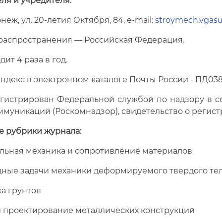
еля и учредителя:
еж, ул. 20-летия Октября, 84, e-mail:
stroymech.vgas
распространения — Российская Федерация.
ит 4 раза в год.
декс в электронном каталоге Почты России - ПД038
гистрирован Федеральной службой по надзору в с
муникаций (Роскомнадзор), свидетельство о регистр
е рубрики журнала:
льная механика и сопротивление материалов
ные задачи механики деформируемого твердого те
а грунтов
и проектирование металлических конструкций