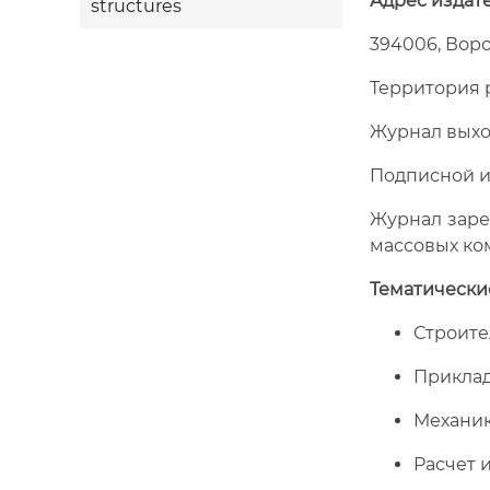
Адрес издат
structures
394006, Ворон
Территория 
Журнал выход
Подписной ин
Журнал заре
массовых ком
Тематически
Строите
Приклад
Механик
Расчет 