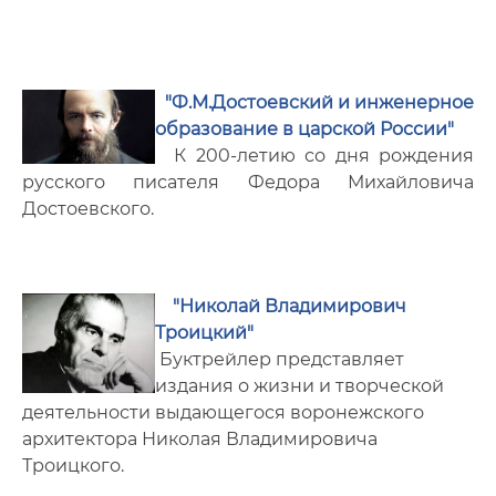
Услуги
Электронный каталог
"Ф.М.Достоевский и инженерное
Доступные ЭБС
образование в царской России"
К 200-летию со дня рождения
Книгообеспеченность
русского писателя Федора Михайловича
Достоевского.
Профессиональные базы данных и
информационные справочные системы
Новые поступления
"Николай Владимирович
Троицкий"
Выставки
Буктрейлер представляет
издания о жизни и творческой
Виртуальные выставки
деятельности выдающегося воронежского
Буктрейлеры
архитектора Николая Владимировича
Троицкого.
Наши дарители