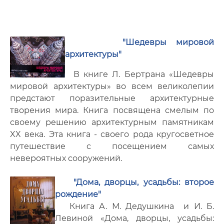
Литературно-художественный клуб
Фотогалерея
"Шедевры мировой
архитектуры"
Мероприятия
В книге Л. Бертрана «Шедевры
мировой архитектуры» во всем великолепии
Архив мероприятий
предстают поразительные архитектурные
творения мира. Книга посвящена смелым по
своему решению архитектурным памятникам
XX века. Эта книга - своего рода кругосветное
путешествие с посещением самых
невероятных сооружений.
"Дома, дворцы, усадьбы: второе
рождение"
Книга А. М. Дедушкина и И. Б.
Левиной «Дома, дворцы, усадьбы: