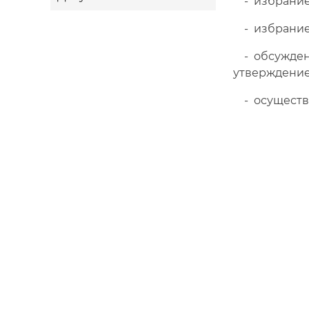
- избрание 
- избрание 
- обсуждени
утверждение 
- осуществл