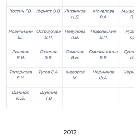
Костин Г.В.
Курипт О.В.
Литвинов
Мочалова
Мышовс
Н.Д.
Р.А.
Л.П.
Новичихин
Остроухова
Певунова
Подольский
Рудако
Е.Г.
В.Н.
Л.В.
В.П.
О.Б.
Рышков
Сазонов
Семенов
Смольянинов
Суровц
В.И.
Э.В.
В.Н.
В.В.
И.С.
Топоркова
Тутов Е.А.
Федоров
Черников
Черных 
Е.Н.
М.
Ф.А.
Шакиро
Щукина
Ю.В.
Т.В
2012