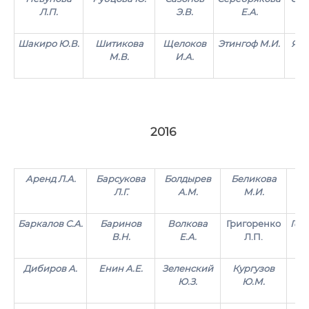
Л.П.
Э.В.
Е.А.
Г
Шакиро Ю.В.
Шитикова
Щелоков
Этингоф М.И.
Яни
М.В.
И.А.
2016
Аренд Л.А.
Барсукова
Болдырев
Беликова
Бе
Л.Г.
А.М.
М.И.
Баркалов С.А.
Баринов
Волкова
Григоренко
Гол
В.Н.
Е.А.
Л.П.
Дибиров А.
Енин А.Е.
Зеленский
Кургузов
Ку
Ю.З.
Ю.М.