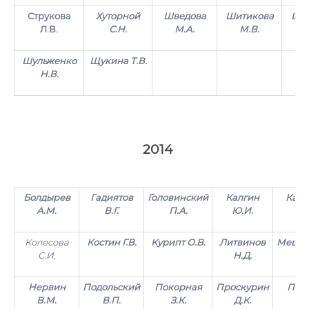
Струкова
Хуторной
Шведова
Шитикова
Шам
Л.В.
С.Н.
М.А.
М.В.
Шульженко
Щукина Т.В.
Н.В.
2014
Болдырев
Гадиятов
Головинский
Калгин
Капу
А.М.
В.Г.
П.А.
Ю.И.
П.
Колесова
Костин Г.В.
Курипт О.В.
Литвинов
Мещер
С.И.
Н.Д.
О.
Нервин
Подольский
Покорная
Проскурин
Пыле
В.М.
В.П.
З.К.
Д.К.