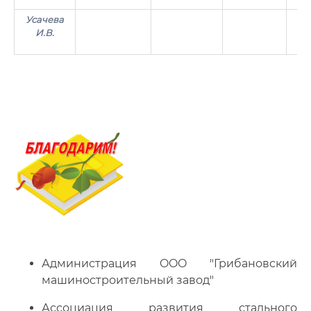
Усачева
И.В.
Администрация OOO "Грибановский
машиностроительный завод"
Ассоциация развития стального