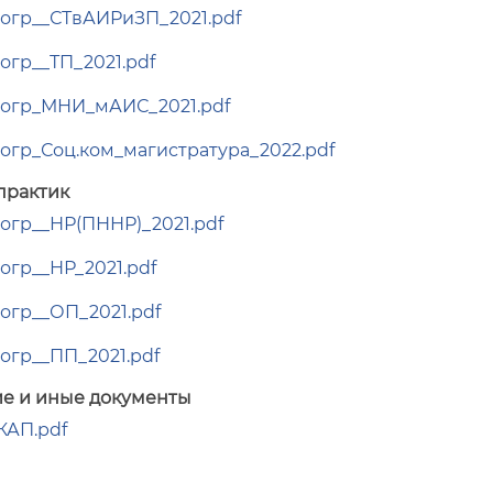
огр__СТвАИРиЗП_2021.pdf
огр__ТП_2021.pdf
огр_МНИ_мАИС_2021.pdf
огр_Соц.ком_магистратура_2022.pdf
практик
огр__НР(ПННР)_2021.pdf
огр__НР_2021.pdf
огр__ОП_2021.pdf
огр__ПП_2021.pdf
е и иные документы
АП.pdf