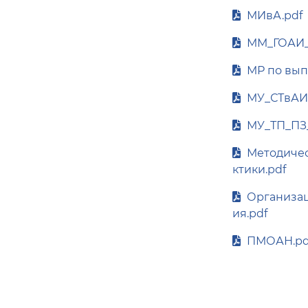
МИвА.pdf
ММ_ГОАИ_П
МР по вып
МУ_СТвАИ
МУ_ТП_ПЗ_
Методичес
ктики.pdf
Организац
ия.pdf
ПМОАН.pd