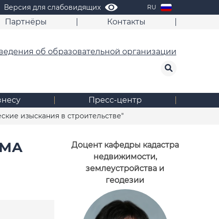
Версия для слабовидящих
RU
Партнёры
Контакты
ведения об образовательной организации
знесу
Пресс-центр
ские изыскания в строительстве"
ММА
Доцент кафедры кадастра
недвижимости,
землеустройства и
геодезии