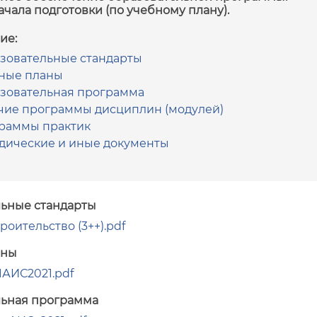
начала подготовки (по учебному плану).
ие:
зовательные стандарты
ные планы
зовательная программа
чие программы дисциплин (модулей)
раммы практик
дические и иные документы
ьные стандарты
троительство (3++).pdf
аны
1АИС2021.pdf
ьная программа