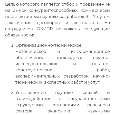
целью которого является отбор и продвижение
Инновационная деятельность
на рынок конкурентоспособных, коммерчески
перспективных научных разработок ВГТУ путем
Лаборатории и центры
заключения договоров и контрактов. На
сотрудников ОКИПР возложены следующие
Научная библиотека
обязанности:
Центр публикационной активности
Организационно-техническое,
методическое и информационное
Каталог научного оборудования
обеспечение прикладных научно-
исследовательских и опытно-
конструкторских работ,
экспериментальных разработок, научно-
технических, экспертных работ и услуг.
Установление научных связей и
взаимодействия с государственными
структурами, компаниями реального
сектора экономики, научными