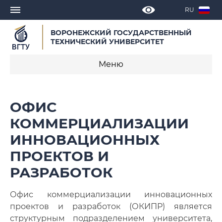
RU
ВОРОНЕЖСКИЙ ГОСУДАРСТВЕННЫЙ
ТЕХНИЧЕСКИЙ УНИВЕРСИТЕТ
Меню
Единое окно оформления научной
ОФИС
документации
КОММЕРЦИАЛИЗАЦИИ
Управление науки и инноваций
ИННОВАЦИОННЫХ
Подготовка кадров высшей квалификации
ПРОЕКТОВ И
РАЗРАБОТОК
Диссертационные советы
Офис коммерциализации инновационных
Научные издания
проектов и разработок (ОКИПР) является
Конкурсы, гранты, конференции
структурным подразделением университета,