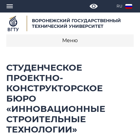
RU
ВОРОНЕЖСКИЙ ГОСУДАРСТВЕННЫЙ
ТЕХНИЧЕСКИЙ УНИВЕРСИТЕТ
Меню
Единое окно оформления научной
СТУДЕНЧЕСКОЕ
документации
ПРОЕКТНО-
Управление науки и инноваций
КОНСТРУКТОРСКОЕ
Подготовка кадров высшей квалификации
БЮРО
«ИННОВАЦИОННЫЕ
Диссертационные советы
СТРОИТЕЛЬНЫЕ
Научные издания
ТЕХНОЛОГИИ»
Конкурсы, гранты, конференции