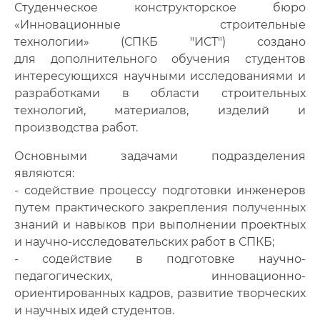
Студенческое конструкторское бюро
«Инновационные строительные
Инновационная деятельность
технологии» (СПКБ "ИСТ") создано
Лаборатории и центры
для дополнительного обучения студентов
интересующихся научными исследованиями и
Научная библиотека
разработками в области строительных
технологий, материалов, изделий и
Центр публикационной активности
производства работ.
Каталог научного оборудования
Основными задачами подразделения
являются:
- содействие процессу подготовки инженеров
путем практического закрепления полученных
знаний и навыков при выполнении проектных
и научно-исследовательских работ в СПКБ;
- содействие в подготовке научно-
педагогических, инновационно-
ориентированных кадров, развитие творческих
и научных идей студентов.