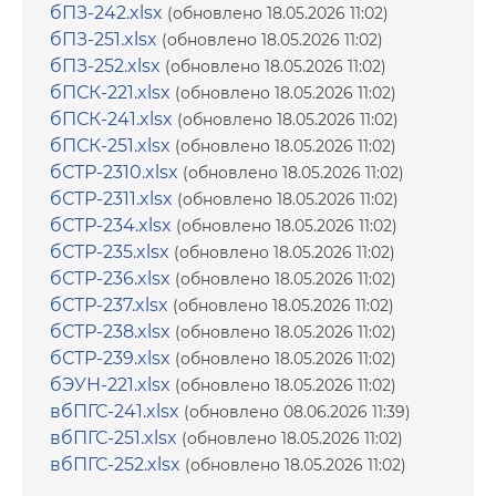
бПЗ-242.xlsx
(обновлено 18.05.2026 11:02)
бПЗ-251.xlsx
(обновлено 18.05.2026 11:02)
бПЗ-252.xlsx
(обновлено 18.05.2026 11:02)
бПСК-221.xlsx
(обновлено 18.05.2026 11:02)
бПСК-241.xlsx
(обновлено 18.05.2026 11:02)
бПСК-251.xlsx
(обновлено 18.05.2026 11:02)
бСТР-2310.xlsx
(обновлено 18.05.2026 11:02)
бСТР-2311.xlsx
(обновлено 18.05.2026 11:02)
бСТР-234.xlsx
(обновлено 18.05.2026 11:02)
бСТР-235.xlsx
(обновлено 18.05.2026 11:02)
бСТР-236.xlsx
(обновлено 18.05.2026 11:02)
бСТР-237.xlsx
(обновлено 18.05.2026 11:02)
бСТР-238.xlsx
(обновлено 18.05.2026 11:02)
бСТР-239.xlsx
(обновлено 18.05.2026 11:02)
бЭУН-221.xlsx
(обновлено 18.05.2026 11:02)
вбПГС-241.xlsx
(обновлено 08.06.2026 11:39)
вбПГС-251.xlsx
(обновлено 18.05.2026 11:02)
вбПГС-252.xlsx
(обновлено 18.05.2026 11:02)