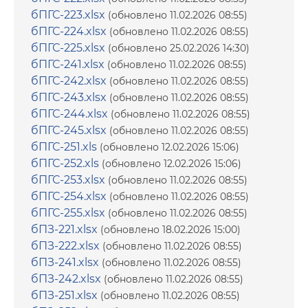
бПГС-223.xlsx
(обновлено 11.02.2026 08:55)
бПГС-224.xlsx
(обновлено 11.02.2026 08:55)
бПГС-225.xlsx
(обновлено 25.02.2026 14:30)
бПГС-241.xlsx
(обновлено 11.02.2026 08:55)
бПГС-242.xlsx
(обновлено 11.02.2026 08:55)
бПГС-243.xlsx
(обновлено 11.02.2026 08:55)
бПГС-244.xlsx
(обновлено 11.02.2026 08:55)
бПГС-245.xlsx
(обновлено 11.02.2026 08:55)
бПГС-251.xls
(обновлено 12.02.2026 15:06)
бПГС-252.xls
(обновлено 12.02.2026 15:06)
бПГС-253.xlsx
(обновлено 11.02.2026 08:55)
бПГС-254.xlsx
(обновлено 11.02.2026 08:55)
бПГС-255.xlsx
(обновлено 11.02.2026 08:55)
бПЗ-221.xlsx
(обновлено 18.02.2026 15:00)
бПЗ-222.xlsx
(обновлено 11.02.2026 08:55)
бПЗ-241.xlsx
(обновлено 11.02.2026 08:55)
бПЗ-242.xlsx
(обновлено 11.02.2026 08:55)
бПЗ-251.xlsx
(обновлено 11.02.2026 08:55)