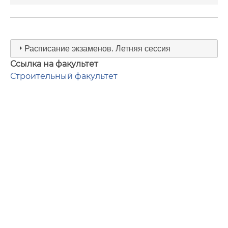
Расписание экзаменов. Летняя сессия
Ссылка на факультет
Строительный факультет