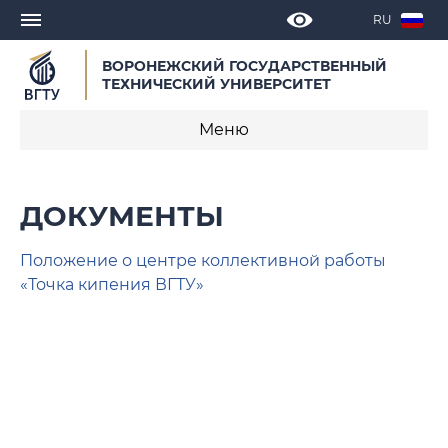
RU
ВОРОНЕЖСКИЙ ГОСУДАРСТВЕННЫЙ
ТЕХНИЧЕСКИЙ УНИВЕРСИТЕТ
Меню
«Точка кипения ВГТУ»
ДОКУМЕНТЫ
Новости
Положение о центре коллективной работы
Проектно-образовательный интенсив
«Точка кипения ВГТУ»
Региональные проекты
ТехноНаставники
Управление ресурсным состоянием
проектных команд