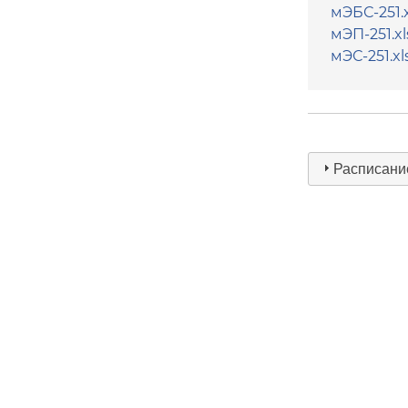
мЭБС-251.x
мЭП-251.xl
мЭС-251.xl
Расписание