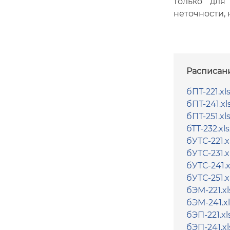
только для
неточности, 
Расписан
бПТ-221.xl
бПТ-241.xl
бПТ-251.xl
бТТ-232.xls
бУТС-221.x
бУТС-231.x
бУТС-241.x
бУТС-251.x
бЭМ-221.xl
бЭМ-241.xl
бЭП-221.xl
бЭП-241.xl