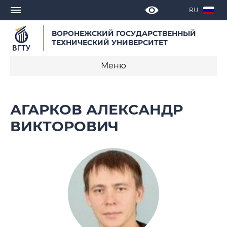
RU
ВОРОНЕЖСКИЙ ГОСУДАРСТВЕННЫЙ
ТЕХНИЧЕСКИЙ УНИВЕРСИТЕТ
Меню
Юбилей ВГТУ
АГАРКОВ АЛЕКСАНДР
История
ВИКТОРОВИЧ
Структура университета
Попечительский совет
Общественная жизнь
Материально-техническое обеспечение