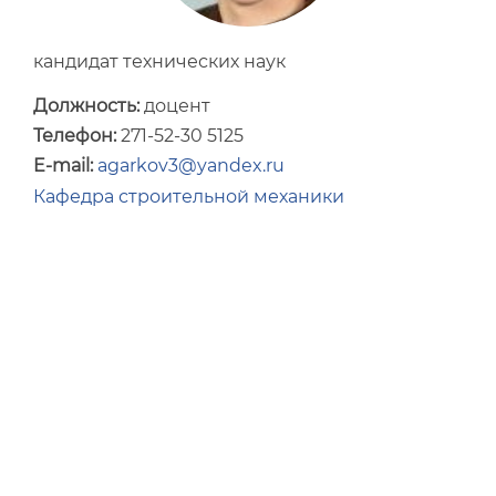
Международное сотрудничество
кандидат технических наук
Противодействие коррупции
Должность:
доцент
Противодействие терроризму
Телефон:
271-52-30 5125
Оценка качества образования ВГТУ
E-mail:
agarkov3@yandex.ru
Кафедра строительной механики
ВГТУ в рейтингах
Мероприятия
Конкурсы и выборы
Документы
Музей инженерного дела
Фонд целевого капитала (Эндаумент-фонд)
ВГТУ