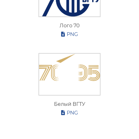
Лого 70
PNG
Белый ВГТУ
PNG