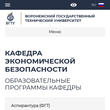
RU
ВОРОНЕЖСКИЙ ГОСУДАРСТВЕННЫЙ
ТЕХНИЧЕСКИЙ УНИВЕРСИТЕТ
Меню
О кафедре
КАФЕДРА
Новости
ЭКОНОМИЧЕСКОЙ
БЕЗОПАСНОСТИ
Объявления
ОБРАЗОВАТЕЛЬНЫЕ
Образовательные программы
ПРОГРАММЫ КАФЕДРЫ
Научная деятельность
Достижения кафедры
Аспирантура (ФГТ)