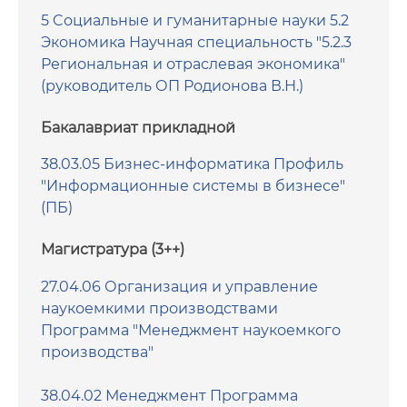
Публикации сотрудников кафедры
5 Cоциальные и гуманитарные науки 5.2
Экономика Научная специальность "5.2.3
Расписание консультаций
Региональная и отраслевая экономика"
(руководитель ОП Родионова В.Н.)
Документы
Бакалавриат прикладной
Фотогалерея
38.03.05 Бизнес-информатика Профиль
Преподаватели
"Информационные системы в бизнесе"
(ПБ)
Сотрудники
Магистратура (3++)
Воспитательная и профориентационная
работа
27.04.06 Организация и управление
наукоемкими производствами
Программа "Менеджмент наукоемкого
производства"
38.04.02 Менеджмент Программа