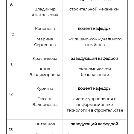
9.
Владимир
строительной механики
Анатольевич
Кононова
доцент кафедры
10.
Марина
жилищно-коммунального
Сергеевна
хозяйства
Красникова
заведующий кафедрой
11.
Анна
экономической
Владимировна
безопасности
Курипта
доцент кафедры
12.
Оксана
систем управления и
Валериевна
информационных
технологий в строительстве
Литвинов
заведующий кафедрой
13.