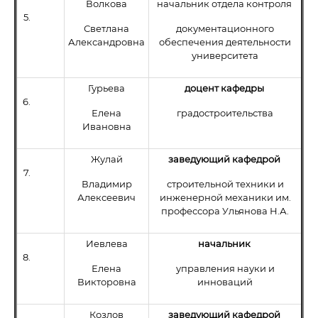
Волкова
начальник отдела контроля
5.
Светлана
документационного
Александровна
обеспечения деятельности
университета
Гурьева
доцент кафедры
6.
Елена
градостроительства
Ивановна
Жулай
заведующий кафедрой
7.
Владимир
строительной техники и
Алексеевич
инженерной механики им.
профессора Ульянова Н.А.
Иевлева
начальник
8.
Елена
управления науки и
Викторовна
инноваций
Козлов
заведующий кафедрой