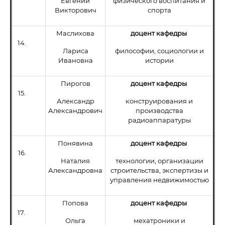
Евгений
физического воспитания и
Викторович
спорта
Маслихова
доцент кафедры
14.
Лариса
философии, социологии и
Ивановна
истории
Пирогов
доцент кафедры
15.
Александр
конструирования и
Александрович
производства
радиоаппаратуры
Понявина
доцент кафедры
16.
Наталия
технологии, организации
Александровна
строительства, экспертизы и
управления недвижимостью
Попова
доцент кафедры
17.
Ольга
мехатроники и