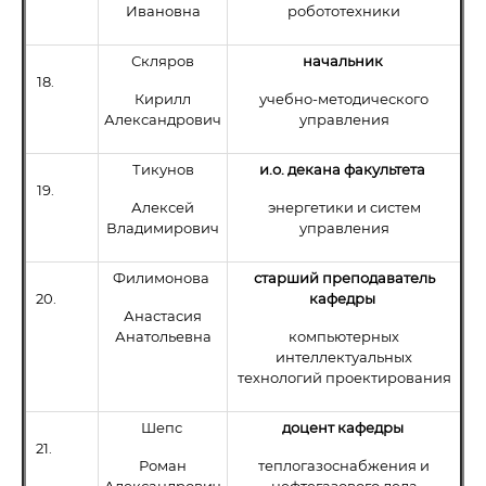
Ивановна
робототехники
Скляров
начальник
18.
Кирилл
учебно-методического
Александрович
управления
Тикунов
и.о. декана факультета
19.
Алексей
энергетики и систем
Владимирович
управления
Филимонова
старший преподаватель
20.
кафедры
Анастасия
Анатольевна
компьютерных
интеллектуальных
технологий проектирования
Шепс
доцент кафедры
21.
Роман
теплогазоснабжения и