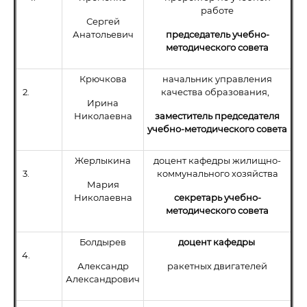
работе
Сергей
Анатольевич
председатель учебно-
методического совета
Крючкова
начальник управления
2.
качества образования,
Ирина
Николаевна
заместитель председателя
учебно-методического совета
Жерлыкина
доцент кафедры жилищно-
3.
коммунального хозяйства
Мария
Николаевна
секретарь учебно-
методического совета
Болдырев
доцент кафедры
4.
Александр
ракетных двигателей
Александрович