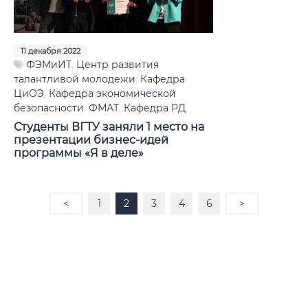
11 декабря 2022
ФЭМиИТ
,
Центр развития
талантливой молодежи
,
Кафедра
ЦиОЭ
,
Кафедра экономической
безопасности
,
ФМАТ
,
Кафедра РД
Студенты ВГТУ заняли 1 место на
презентации бизнес-идей
программы «Я в деле»
<
1
2
3
4
6
>