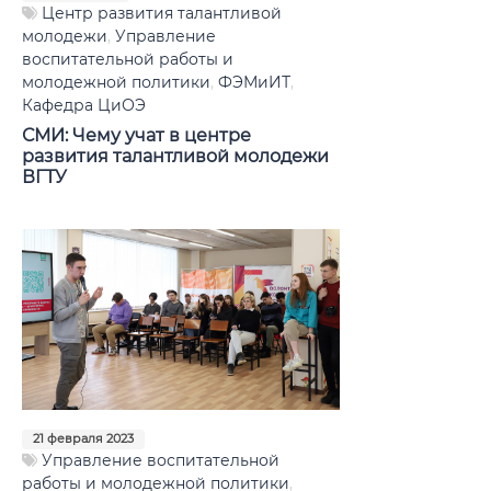
Бизнес-партнеры
Центр развития талантливой
молодежи
,
Управление
воспитательной работы и
Наши наставники
молодежной политики
,
ФЭМиИТ
,
Кафедра ЦиОЭ
Внутренние резервы
СМИ: Чему учат в центре
развития талантливой молодежи
Наши ресурсы
ВГТУ
Опорный ВУЗ - школе
Сотрудники
21 февраля 2023
Управление воспитательной
работы и молодежной политики
,