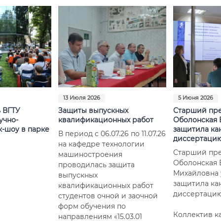
13 Июля 2026
5 Июня 2026
 ВГТУ
Защиты выпускных
Старший пр
учно-
квалификационных работ
Оболонская 
к-шоу в парке
защитила ка
В период с 06.07.26 по 11.07.26
диссертаци
на кафедре технологии
Старший пр
машиностроения
Оболонская 
проводилась защита
Михайловна
выпускных
защитила ка
квалификационных работ
диссертацию
студентов очной и заочной
форм обучения по
Коллектив 
направлениям «15.03.01