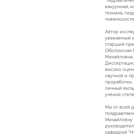
"Гидравличе
вакуумная, 
техника, гид
пневмосисте
Автор иссле
уважаемый к
старший пре
Оболонская 
Михайловна.
Диссертаци
высоко оцен
научной и п
проработки, 
личный вкла
учёной степ
Мы от всей 
поздравляем
Михайловну 
руководител
кафедрой "НГО