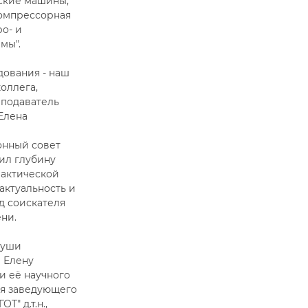
ские машины,
компрессорная
ро- и
мы".
дования - наш
оллега,
подаватель
Елена
онный совет
ил глубину
рактической
актуальность и
д соискателя
ени.
души
 Елену
и её научного
я заведующего
Т" д.т.н.,