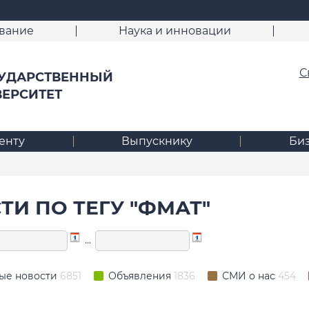
вание
Наука и инновации
С
УДАРСТВЕННЫЙ
ВЕРСИТЕТ
енту
Выпускнику
Би
ТИ ПО ТЕГУ "ФМАТ"
…
ые новости
6851
Объявления
1836
СМИ о нас
454