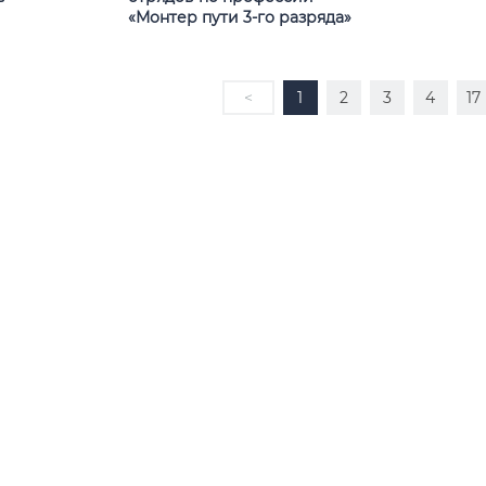
«Монтер пути 3-го разряда»
<
1
2
3
4
17