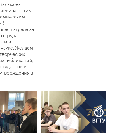
Валюхова
гиевича с этим
демическим
 !
нная награда за
о труда,
очи и
 науке. Желаем
творческих
ых публикаций,
 студентов и
утверждения в