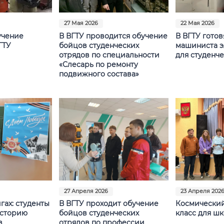
27 Мая 2026
22 Мая 2026
учение
В ВГТУ проводится обучение
В ВГТУ гото
ГТУ
бойцов студенческих
машиниста э
отрядов по специальности
для студенч
«Слесарь по ремонту
подвижного состава»
27 Апреля 2026
23 Апреля 202
гах: студенты
В ВГТУ проходит обучение
Космический
историю
бойцов студенческих
класс для ш
в
отрядов по профессии