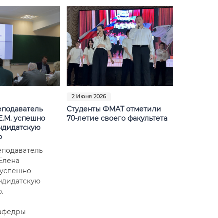
2 Июня 2026
еподаватель
Студенты ФМАТ отметили
Е.М. успешно
70-летие своего факультета
ндидатскую
ю
еподаватель
Елена
 успешно
ндидатскую
.
кафедры