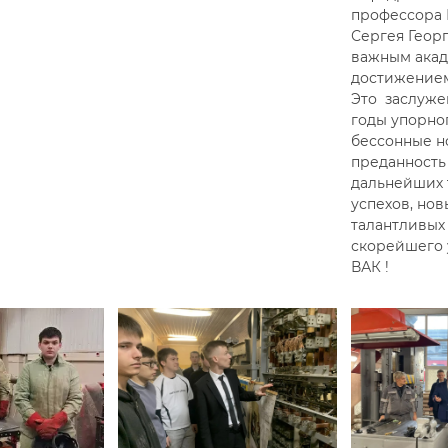
профессора 
Сергея Геор
важным ака
достижением
Это заслуже
годы упорног
бессонные н
преданность
дальнейших 
успехов, нов
талантливых
скорейшего 
ВАК !