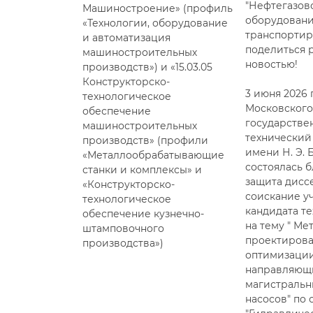
"Нефтегазов
Машиностроение» (профиль
оборудовани
«Технологии, оборудование
транспортир
и автоматизация
поделиться 
машиностроительных
новостью!
производств») и «15.03.05
Конструкторско-
3 июня 2026 
технологическое
Московског
обеспечение
государстве
машиностроительных
технический
производств» (профили
имени Н. Э. 
«Металлообрабатывающие
состоялась 
станки и комплексы» и
защита дисс
«Конструкторско-
соискание у
технологическое
кандидата те
обеспечение кузнечно-
на тему " Ме
штамповочного
проектирова
производства»)
оптимизаци
направляющи
магистральн
насосов" по