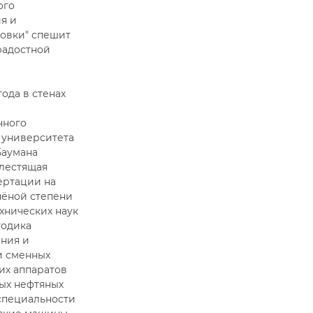
ого
я и
овки" спешит
радостной
года в стенах
о
нного
 университета
Баумана
блестящая
ертации на
чёной степени
хнических наук
тодика
ния и
и сменных
х аппаратов
ых нефтяных
 специальности