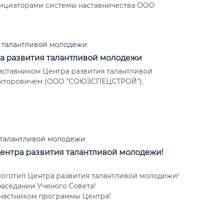
нициаторами системы наставничества ООО
 талантливой молодежи
ра развития талантливой молодежи
 наставником Центра развития талантливой
кторовичем (ООО "СОЮЗСПЕЦСТРОЙ").
 талантливой молодежи
ентра развития талантливой молодежи!
логотип Центра развития талантливой молодежи!
заседании Ученого Совета!
участником программы Центра!