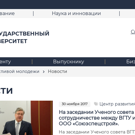
вание
Наука и инновации
С
УДАРСТВЕННЫЙ
ВЕРСИТЕТ
енту
Выпускнику
Би
нтливой молодежи
Новости
ТИ
Центр развити
30 ноября 2017
На заседании Ученого совета
сотрудничестве между ВГТУ 
ООО «Союзспецстрой».
На заседании Ученого совета ВГТ