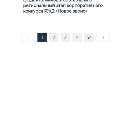
региональный этап корпоративного
конкурса РЖД «Новое звено»
<
1
2
3
4
47
>