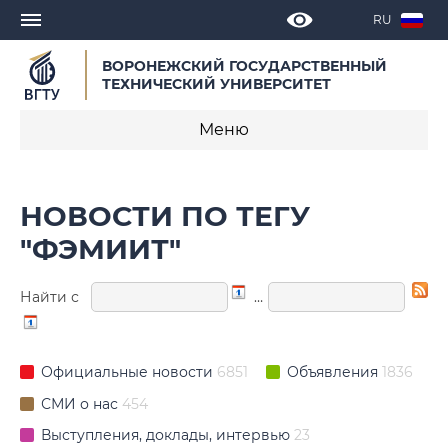
RU
ВОРОНЕЖСКИЙ ГОСУДАРСТВЕННЫЙ
ТЕХНИЧЕСКИЙ УНИВЕРСИТЕТ
Меню
Новости
НОВОСТИ ПО ТЕГУ
Объявления
"ФЭМИИТ"
СМИ о нас
Найти с
…
Выступления, доклады, интервью
Календарь мероприятий
Официальные новости
6851
Объявления
1836
СМИ о нас
454
Корпоративные издания
Выступления, доклады, интервью
23