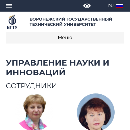
RU
ВОРОНЕЖСКИЙ ГОСУДАРСТВЕННЫЙ
ТЕХНИЧЕСКИЙ УНИВЕРСИТЕТ
Меню
Управление науки и инноваций
УПРАВЛЕНИЕ НАУКИ И
Новости
ИННОВАЦИЙ
Отделы
СОТРУДНИКИ
Единое окно оформления научной
документации
Проекты и направления работы
Документы