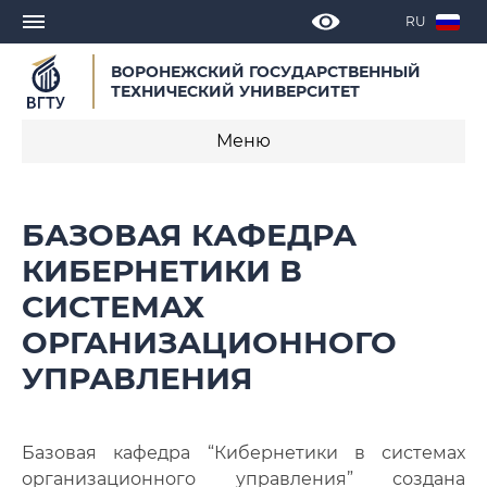
RU
ВОРОНЕЖСКИЙ ГОСУДАРСТВЕННЫЙ
ТЕХНИЧЕСКИЙ УНИВЕРСИТЕТ
Меню
О базовой кафедре
БАЗОВАЯ КАФЕДРА
Новости
КИБЕРНЕТИКИ В
СИСТЕМАХ
Объявления
ОРГАНИЗАЦИОННОГО
Образовательные программы
УПРАВЛЕНИЯ
Публикации сотрудников кафедры
Расписание консультаций
Базовая кафедра “Кибернетики в системах
организационного управления” создана