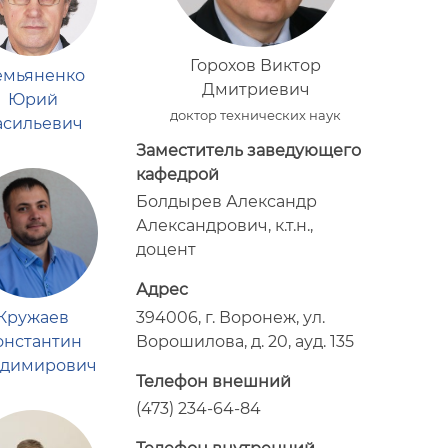
Горохов Виктор
емьяненко
Дмитриевич
Юрий
доктор технических наук
асильевич
Заместитель заведующего
кафедрой
Болдырев Александр
Александрович, к.т.н.,
доцент
Адрес
394006, г. Воронеж, ул.
Кружаев
Ворошилова, д. 20, ауд. 135
онстантин
адимирович
Телефон внешний
(473) 234-64-84