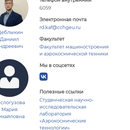
Телефон внутренний
6059
Электронная почта
rd.kaf@cchgeu.ru
еблыкин
Факультет
Даниил
ндреевич
Факультет машиностроения
и аэрокосмической техники
Мы в соцсетях
Полезные ссылки
Студенческая научно-
слогузова
исследовательская
Мария
лаборатория
ихайловна
«Аэрокосмические
технологии»