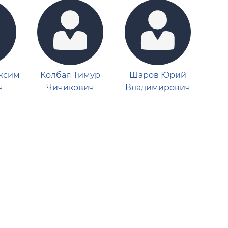
ксим
Колбая Тимур
Шаров Юрий
ч
Чичикович
Владимирович