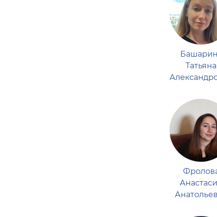
Башарин
Татьяна
Александр
Фролов
Анастас
Анатолье