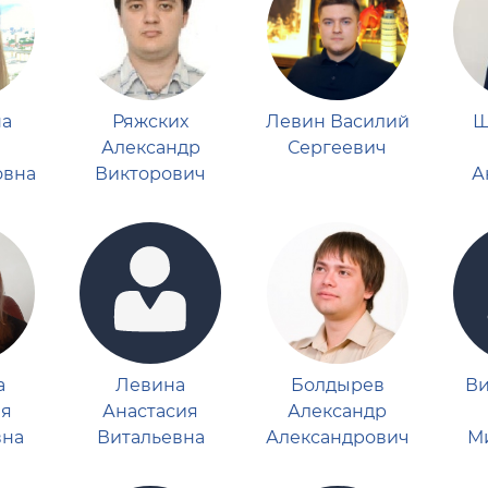
а
Ряжских
Левин Василий
Щ
Александр
Сергеевич
овна
Викторович
А
а
Левина
Болдырев
Ви
ия
Анастасия
Александр
вна
Витальевна
Александрович
М