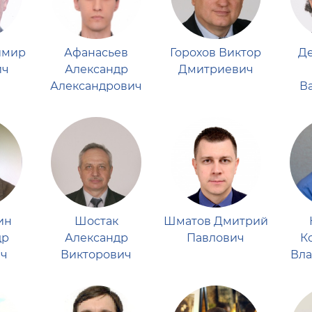
имир
Афанасьев
Горохов Виктор
Д
ич
Александр
Дмитриевич
Александрович
В
ин
Шостак
Шматов Дмитрий
др
Александр
Павлович
К
ч
Викторович
Вл