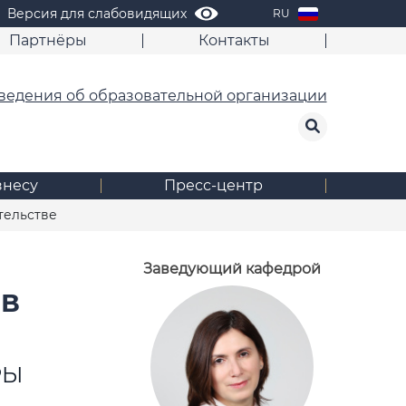
Версия для слабовидящих
RU
Партнёры
Контакты
ведения об образовательной организации
знесу
Пресс-центр
тельстве
Заведующий кафедрой
 В
РЫ