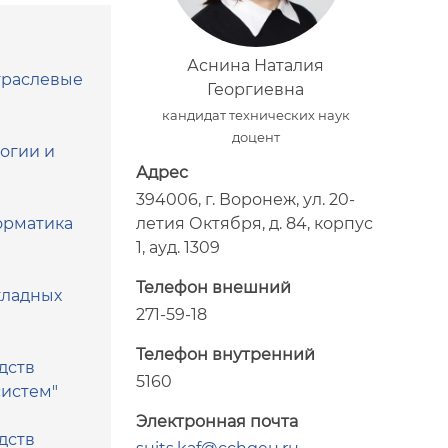
Аснина Наталия
траслевые
Георгиевна
кандидат технических наук
доцент
огии и
Адрес
394006, г. Воронеж, ул. 20-
летия Октября, д. 84, корпус
орматика
1, ауд. 1309
Телефон внешний
кладных
271-59-18
Телефон внутренний
дств
5160
систем"
Электронная почта
дств