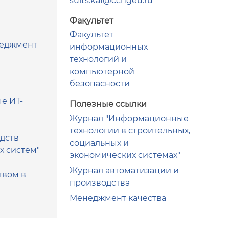
suits.kaf@cchgeu.ru
Факультет
Факультет
неджмент
информационных
технологий и
компьютерной
безопасности
е ИТ-
Полезные ссылки
Журнал "Информационные
технологии в строительных,
дств
социальных и
х систем"
экономических системах"
Журнал автоматизации и
твом в
производства
Менеджмент качества