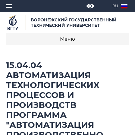
RU
ВОРОНЕЖСКИЙ ГОСУДАРСТВЕННЫЙ
ТЕХНИЧЕСКИЙ УНИВЕРСИТЕТ
Меню
О программе
15.04.04
Календарные учебные графики
АВТОМАТИЗАЦИЯ
ТЕХНОЛОГИЧЕСКИХ
Нормативное обеспечение
образовательной программы 2021
ПРОЦЕССОВ И
ПРОИЗВОДСТВ
Нормативное обеспечение
образовательной программы 2026
ПРОГРАММА
"АВТОМАТИЗАЦИЯ
ПРОИЗВОДСТВЕННО-