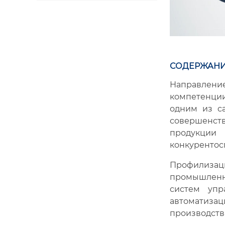
СОДЕРЖАНИ
Направлени
компетенци
одним из са
совершенст
продукции
конкурентос
Профилизаци
промышленно
систем упр
автоматизац
производств