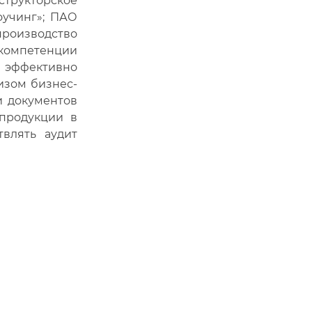
структорское
оучинг»; ПАО
роизводство
 компетенции
м эффективно
изом бизнес-
и документов
 продукции в
твлять аудит