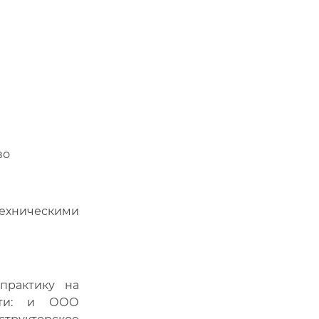
во
ическими
практику на
сти: и ООО