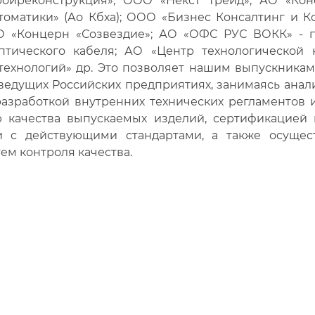
ойреконструкция»; ООО «Некст Трейд»; АО «Кон
оматики» (Ао Кбха); ООО «Бизнес Консалтинг и К
О «Концерн «Созвездие»; АО «ОФС РУС ВОКК» - п
птического кабеля; АО «Центр технологической
технологий» др. Это позволяет нашим выпускника
 ведущих Российских предприятиях, занимаясь анал
разработкой внутренних технических регламентов 
 качества выпускаемых изделий, сертификацией
и с действующими стандартами, а также осущес
ем контроля качества.