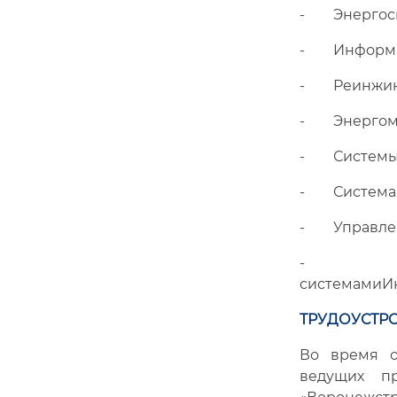
- Энергос
- Информац
- Реинжини
- Энергом
- Системы 
- Система р
- Управлен
- Автом
системамиИн
ТРУДОУСТРО
Во время о
ведущих п