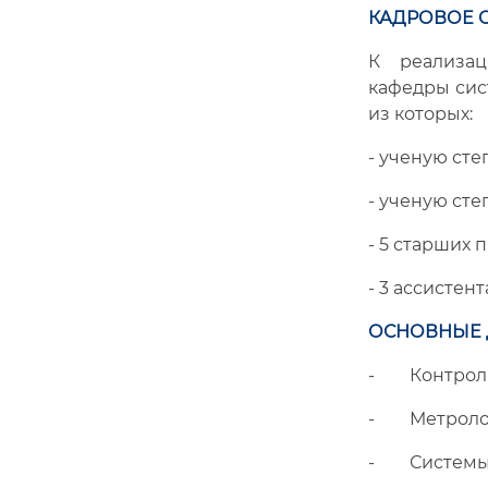
КАДРОВОЕ 
К реализац
кафедры сис
из которых:
- ученую сте
- ученую сте
- 5 старших 
- 3 ассистент
ОСНОВНЫЕ 
- Контроль 
- Метролог
- Системы 