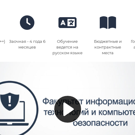
++)
Заочная - 4 года 6
Обучение
Бюджетные и
Г
месяцев
ведется на
контрактные
русском языке
места