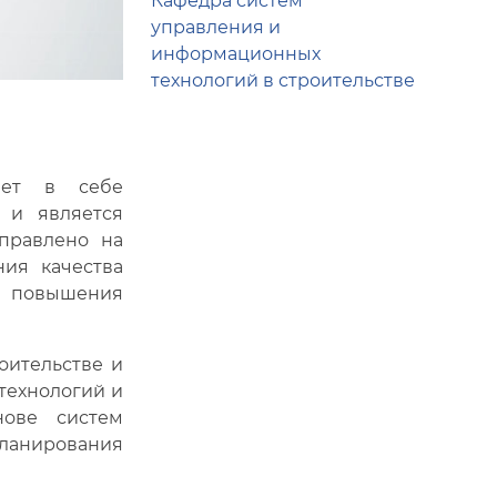
Кафедра систем
управления и
информационных
технологий в строительстве
тает в себе
 и является
аправлено на
ия качества
 повышения
оительстве и
технологий и
нове систем
планирования