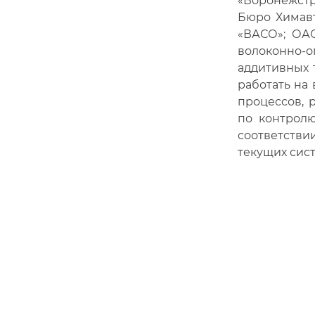
«Воронежстр
Бюро Химавт
«ВАСО»; ОА
волоконно-о
аддитивных 
работать на
процессов, 
по контролю
соответстви
текущих сист