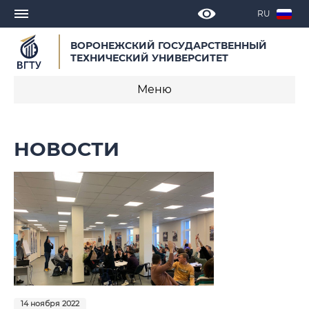
RU
ВОРОНЕЖСКИЙ ГОСУДАРСТВЕННЫЙ
ТЕХНИЧЕСКИЙ УНИВЕРСИТЕТ
Меню
«Точка кипения ВГТУ»
НОВОСТИ
Новости
Проектно-образовательный интенсив
Региональные проекты
ТехноНаставники
Управление ресурсным состоянием
проектных команд
14 ноября 2022