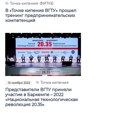
Точка кипения
,
ФИТКБ
Управление интеллектуальной
В «Точке кипения ВГТУ» прошел
тренинг предпринимательских
деятельностью
компетенций
Проект «Профстажировки 2.0»
Кубок по менеджменту «Управляй»
Академия наставников «Сколково»
Технико-экономическое обоснование
Документы
Точка кипения
10 ноября 2022
Сотрудники
Представители ВГТУ приняли
участие в Баркемпе – 2022
Контакты
«Национальная технологическая
революция 20.35»