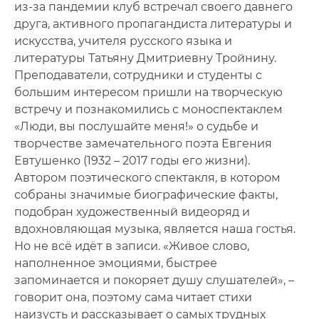
из-за пандемии клуб встречал своего давнего
друга, активного пропагандиста литературы и
Литературно-художественный клуб
искусства, учителя русского языка и
литературы Татьяну Дмитриевну Тройнину.
Фотогалерея
Преподаватели, сотрудники и студенты с
Мероприятия
большим интересом пришли на творческую
встречу и познакомились с моноспектаклем
Архив мероприятий
«Люди, вы послушайте меня!» о судьбе и
творчестве замечательного поэта Евгения
Евтушенко (1932 – 2017 годы его жизни).
Автором поэтического спектакля, в котором
собраны значимые биографические факты,
подобран художественный видеоряд и
вдохновляющая музыка, является наша гостья.
Но не всё идёт в записи. «Живое слово,
наполненное эмоциями, быстрее
запоминается и покоряет душу слушателей», –
говорит она, поэтому сама читает стихи
наизусть и рассказывает о самых трудных