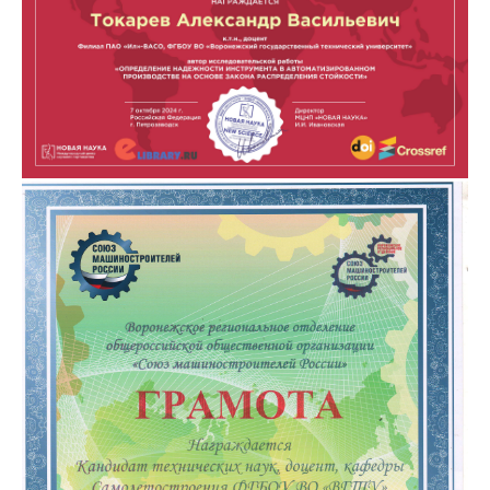
Публикации сотрудников кафедры
Расписание консультаций
Документы
Фотогалерея
Преподаватели
Сотрудники
Сотрудники научно-исследовательского
сектора
Лаборатории и центры
Расписание звонков в 6 корпусе