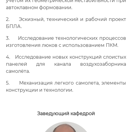
учетом их геометрической нестабильности при
Публикации сотрудников кафедры
автоклавном формовании.
Расписание консультаций
2. Эскизный, технический и рабочий проект
БПЛА.
Документы
3. Исследование технологических процессов
Фотогалерея
изготовления люков с использованием ПКМ.
Преподаватели
4. Исследование новых конструкций слоистых
панелей для канала воздухозаборника
Сотрудники
самолёта.
5. Механизация легкого самолета, элементы
Сотрудники научно-исследовательского
конструкции и технологии.
сектора
Лаборатории и центры
Заведующий кафедрой
Расписание звонков в 6 корпусе