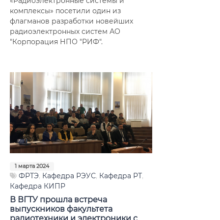
«Радиоэлектронные системы и
комплексы» посетили один из
флагманов разработки новейших
радиоэлектронных систем АО
"Корпорация НПО "РИФ".
1 марта 2024
ФРТЭ
,
Кафедра РЭУС
,
Кафедра РТ
,
Кафедра КИПР
В ВГТУ прошла встреча
выпускников факультета
радиотехники и электроники с