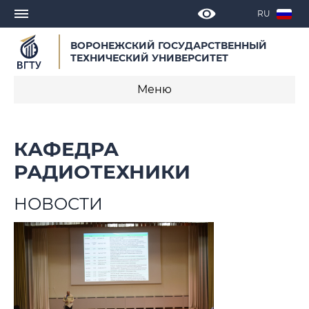
RU
ВОРОНЕЖСКИЙ ГОСУДАРСТВЕННЫЙ
ТЕХНИЧЕСКИЙ УНИВЕРСИТЕТ
Меню
О кафедре
КАФЕДРА
Новости
РАДИОТЕХНИКИ
Объявления
НОВОСТИ
Образовательные программы
Научная деятельность
Публикации сотрудников кафедры