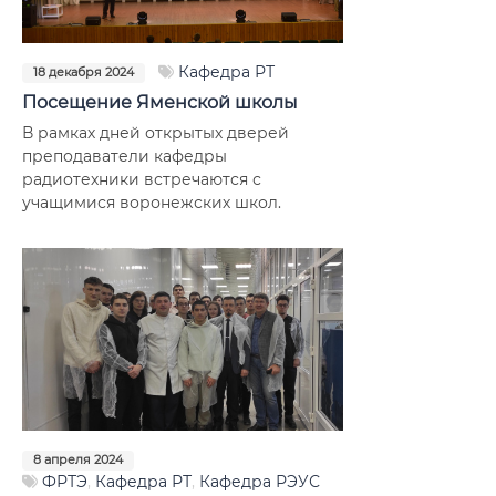
Расписание консультаций
Документы
Кафедра РТ
18 декабря 2024
Посещение Яменской школы
Фотогалерея
В рамках дней открытых дверей
преподаватели кафедры
Преподаватели
радиотехники встречаются с
учащимися воронежских школ.
Сотрудники
Достижения кафедры
8 апреля 2024
ФРТЭ
,
Кафедра РТ
,
Кафедра РЭУС