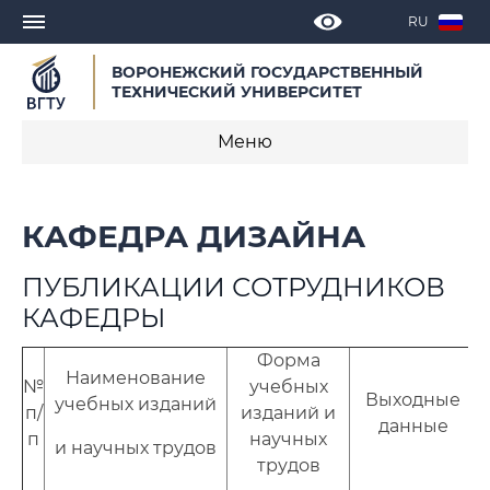
RU
ВОРОНЕЖСКИЙ ГОСУДАРСТВЕННЫЙ
ТЕХНИЧЕСКИЙ УНИВЕРСИТЕТ
Меню
О кафедре
КАФЕДРА ДИЗАЙНА
Новости
ПУБЛИКАЦИИ СОТРУДНИКОВ
Объявления
КАФЕДРЫ
Образовательные программы
Форма
Наименование
№
учебных
Выходные
Научная деятельность
учебных изданий
п/
изданий и
О
данные
п
научных
и научных трудов
Достижения кафедры
трудов