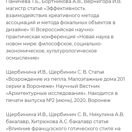
Паничева Т.Б., Бортникова А.В., Вернигора И.В.
магистр статья «Эффективность
взаимодействия креативного метода
ассоциаций и метода фокальных объектов в
дизайне» III Всероссийская научно-
практическая конференция «Новая наука в
новом мире: философское, социально-
экономическое, культурологическое
осмысление»
Щербинина И.В., Щербинин С. В. Статья
«Возрождение из пепла. Малоэтажные дома 201
серии в Воронеже» Научный Вестник
«Архитектурные исследования». Находится в
печати выпуска №2 (июнь), 2020, Воронеж
Щербинина И.В., Щербинин С. В., Никулина А.В.
бакалавр, Хитрюкова А.С. бакалавр статья
«Влияние французского готического стиля на