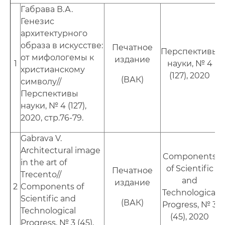
Габрава В.А.
Генезис
архитектурного
образа в искусстве:
Печатное
Перспективы
от мифологемы к
издание
1
науки, № 4
христианскому
(127), 2020
(ВАК)
символу//
Перспективы
науки, № 4 (127),
2020, стр.76-79.
Gabrava V.
Architectural image
Components
in the art of
of Scientific
Печатное
Trecento//
and
издание
2
Components of
Technological
Scientific and
(ВАК)
Progress, № 3
Technological
(45), 2020
Progress, № 3 (45),