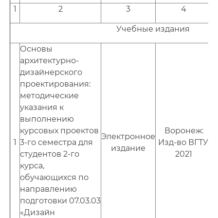
Публикации сотрудников кафедры
1
2
3
4
Расписание консультаций
Учебные издания
Основы
Документы
архитектурно-
Фотогалерея
дизайнерского
проектирования:
Преподаватели
методические
указания к
Сотрудники
выполнению
курсовых проектов
Воронеж:
Электронное
1
3-го семестра для
Изд-во ВГТУ,
издание
студентов 2-го
2021
курса,
обучающихся по
направлению
подготовки 07.03.03
«Дизайн