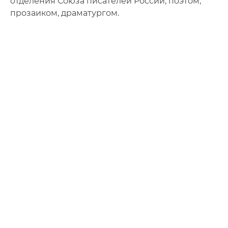
отделения Союза писателей России, поэтом,
прозаиком, драматургом.
Литературно-художественный клуб
Фотогалерея
Мероприятия
Архив мероприятий