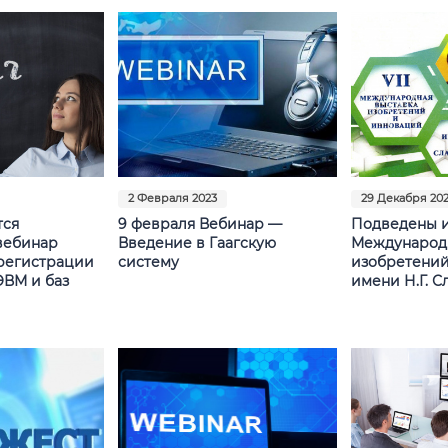
2 Февраля 2023
29 Декабря 20
тся
9 февраля Вебинар —
Подведены и
вебинар
Введение в Гаагскую
Международ
регистрации
систему
изобретений
ЭВМ и баз
имени Н.Г. С