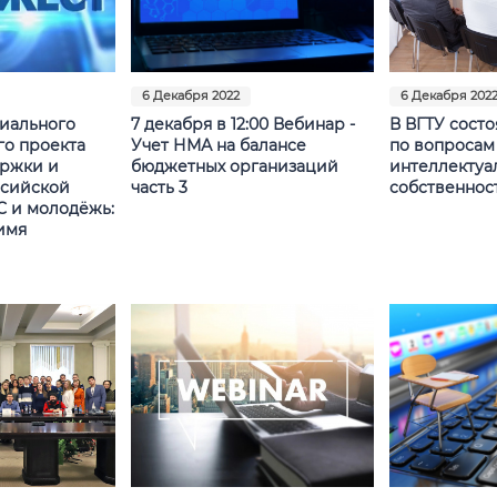
6 Декабря 2022
6 Декабря 202
иального
7 декабря в 12:00 Вебинар -
В ВГТУ сост
о проекта
Учет НМА на балансе
по вопросам
ржки и
бюджетных организаций
интеллектуа
ссийской
часть 3
собственнос
 и молодёжь:
имя