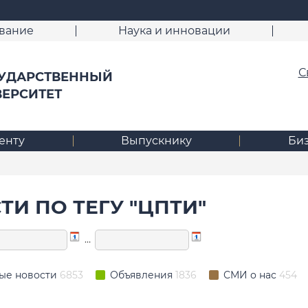
вание
Наука и инновации
С
УДАРСТВЕННЫЙ
ВЕРСИТЕТ
енту
Выпускнику
Би
ТИ ПО ТЕГУ "ЦПТИ"
…
ые новости
6853
Объявления
1836
СМИ о нас
454