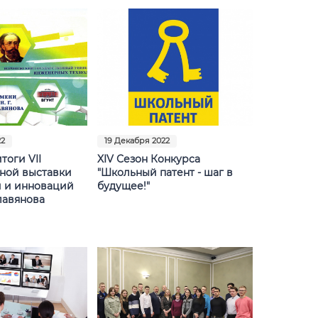
22
19 Декабря 2022
тоги VII
XIV Сезон Конкурса
ной выставки
"Школьный патент - шаг в
 и инноваций
будущее!"
лавянова