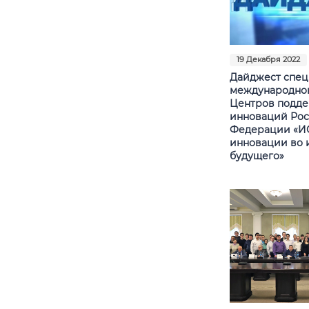
19 Декабря 2022
Дайджест спец
международног
Центров подде
инноваций Ро
Федерации «ИС
инновации во 
будущего»