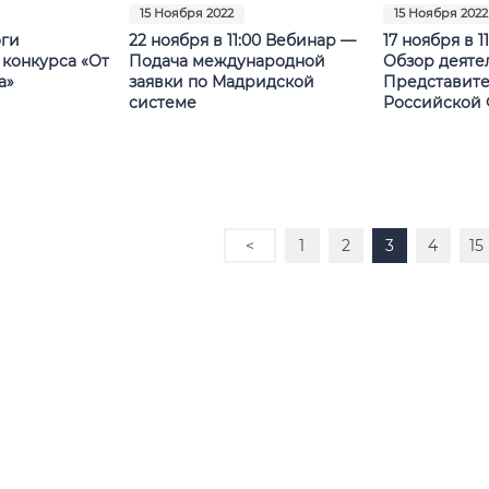
15 Ноября 2022
15 Ноября 2022
ги
22 ноября в 11:00 Вебинар —
17 ноября в 1
 конкурса «От
Подача международной
Обзор деяте
а»
заявки по Мадридской
Представите
системе
Российской
<
1
2
3
4
15