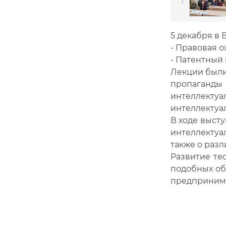
5 декабря в 
- Правовая о
- Патентный 
Лекции были
пропаганды 
интеллект
интеллектуа
В ходе выст
интеллектуа
также о разл
Развитие те
подобных об
предпринима