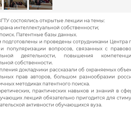
ВГТУ состоялись открытые лекции на темы:
храна интеллектуальной собственности;
поиск. Патентные базы данных.
 подготовлены и проведены сотрудниками Центра п
и популяризации вопросов, связанных с правово
уальной деятельности, повышения компете
льной собственности.
упления докладчики рассказали об охраняемых объек
льных прав авторов, большом разнообразии росс
ичных методиках патентного поиска.
оретических, практических навыков и знаний в сфе
учающих лекций обязательно пригодится для стиму
тельской активности обучающихся вуза.