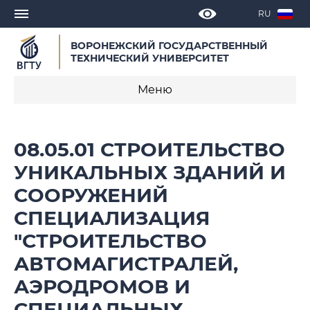
RU
ВОРОНЕЖСКИЙ ГОСУДАРСТВЕННЫЙ
ТЕХНИЧЕСКИЙ УНИВЕРСИТЕТ
Меню
О программе
08.05.01 СТРОИТЕЛЬСТВО
Календарные учебные графики
УНИКАЛЬНЫХ ЗДАНИЙ И
СООРУЖЕНИЙ
Нормативное обеспечение
образовательной программы 2018
СПЕЦИАЛИЗАЦИЯ
"СТРОИТЕЛЬСТВО
Нормативное обеспечение
образовательной программы 2021
АВТОМАГИСТРАЛЕЙ,
АЭРОДРОМОВ И
Нормативное обеспечение
СПЕЦИАЛЬНЫХ
образовательной программы 2023