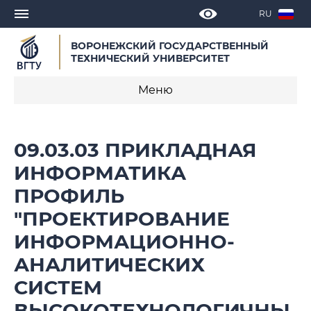
RU
ВОРОНЕЖСКИЙ ГОСУДАРСТВЕННЫЙ
ТЕХНИЧЕСКИЙ УНИВЕРСИТЕТ
Меню
О программе
09.03.03 ПРИКЛАДНАЯ
Календарные учебные графики
ИНФОРМАТИКА
ПРОФИЛЬ
Нормативное обеспечение
образовательной программы 2022
"ПРОЕКТИРОВАНИЕ
ИНФОРМАЦИОННО-
Нормативное обеспечение
образовательной программы 2023
АНАЛИТИЧЕСКИХ
СИСТЕМ
ВЫСОКОТЕХНОЛОГИЧНЫ