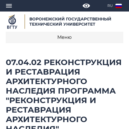
RU
ВОРОНЕЖСКИЙ ГОСУДАРСТВЕННЫЙ
ТЕХНИЧЕСКИЙ УНИВЕРСИТЕТ
Меню
О программе
07.04.02 РЕКОНСТРУКЦИЯ
Календарные учебные графики
И РЕСТАВРАЦИЯ
АРХИТЕКТУРНОГО
Нормативное обеспечение
образовательной программы 2023
НАСЛЕДИЯ ПРОГРАММА
"РЕКОНСТРУКЦИЯ И
РЕСТАВРАЦИЯ
АРХИТЕКТУРНОГО
НАСЛЕДИЯ"