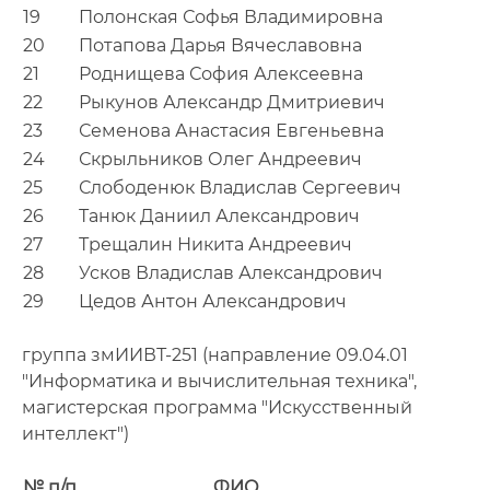
19
Полонская Софья Владимировна
20
Потапова Дарья Вячеславовна
21
Роднищева София Алексеевна
22
Рыкунов Александр Дмитриевич
23
Семенова Анастасия Евгеньевна
24
Скрыльников Олег Андреевич
25
Слободенюк Владислав Сергеевич
26
Танюк Даниил Александрович
27
Трещалин Никита Андреевич
28
Усков Владислав Александрович
29
Цедов Антон Александрович
группа змИИВТ-251 (направление 09.04.01
"Информатика и вычислительная техника",
магистерская программа "Искусственный
интеллект")
№ п/п
ФИО