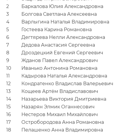
2
Баркалова Юлия Александровна
3
Болгова Светлана Алексеевна
4
Варлыгина Наталья Владимировна
5
Гостеева Карина Романовна
6
Дегтярева Нелли Александровна
7
Дедова Анастасия Сергеевна
8
Дроздецкий Евгений Сергеевич
9
Жданов Павел Александрович
10
Иванько Антонина Романовна
11
Кадырова Наталья Александровна
12
Кондратенко Владислав Валерьевич
13
Кощеев Артём Владиславович
14
Назарьева Виктория Дмитриевна
15
Назарян Элмик Оганнесович
16
Нестеров Михаил Михайлович
17
Остробородова Анна Романовна
18
Пелашенко Анна Владимировна