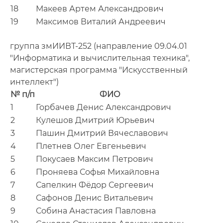
18
Макеев Артем Александрович
19
Максимов Виталий Андреевич
группа змИИВТ-252 (направление 09.04.01
"Информатика и вычислительная техника",
магистерская программа "Искусственный
интеллект")
№ п/п
ФИО
1
Горбачев Денис Александрович
2
Кулешов Дмитрий Юрьевич
3
Пашин Дмитрий Вячеславович
4
Плетнев Олег Евгеньевич
5
Покусаев Максим Петрович
6
Проняева Софья Михайловна
7
Сапелкин Фёдор Сергеевич
8
Сафонов Денис Витальевич
9
Собина Анастасия Павловна