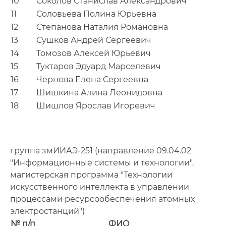
10
Соколов Станислав Александрович
11
Соловьева Полина Юрьевна
12
Степанова Наталия Романовна
13
Сушков Андрей Сергеевич
14
Томозов Алексей Юрьевич
15
Туктаров Эдуард Марселевич
16
Чернова Елена Сергеевна
17
Шишкина Алина Леонидовна
18
Шишлов Ярослав Игоревич
группа змИИАЭ-251 (направление 09.04.02
"Информационные системы и технологии",
магистерская программа "Технологии
искусственного интеллекта в управлении
процессами ресурсообеспечения атомных
электростанций")
№ п/п
ФИО