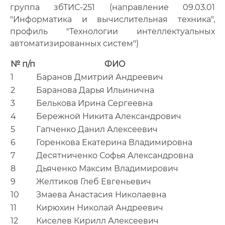
группа збТИС-251 (направление 09.03.01
"Информатика и вычислительная техника",
профиль "Технологии интеллектуальных
автоматизированных систем")
№ п/п
ФИО
1
Баранов Дмитрий Андреевич
2
Баранова Дарья Ильинична
3
Белькова Ирина Сергеевна
4
Бережной Никита Александрович
5
Гапченко Данил Алексеевич
6
Горенкова Екатерина Владимировна
7
Десятниченко Софья Александровна
8
Дьяченко Максим Владимирович
9
Желтиков Глеб Евгеньевич
10
Змаева Анастасия Николаевна
11
Кирюхин Николай Андреевич
12
Киселев Кирилл Алексеевич