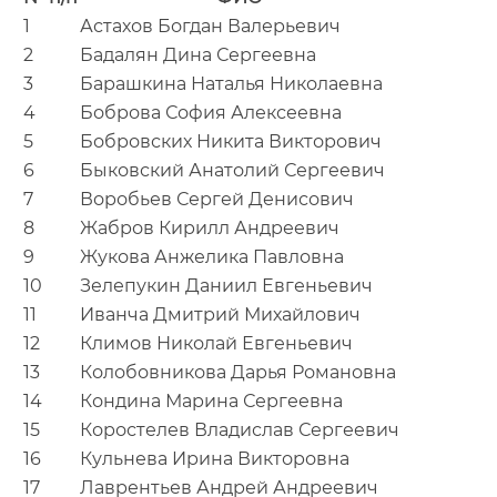
1
Астахов Богдан Валерьевич
2
Бадалян Дина Сергеевна
3
Барашкина Наталья Николаевна
4
Боброва София Алексеевна
5
Бобровских Никита Викторович
6
Быковский Анатолий Сергеевич
7
Воробьев Сергей Денисович
8
Жабров Кирилл Андреевич
9
Жукова Анжелика Павловна
10
Зелепукин Даниил Евгеньевич
11
Иванча Дмитрий Михайлович
12
Климов Николай Евгеньевич
13
Колобовникова Дарья Романовна
14
Кондина Марина Сергеевна
15
Коростелев Владислав Сергеевич
16
Кульнева Ирина Викторовна
17
Лаврентьев Андрей Андреевич