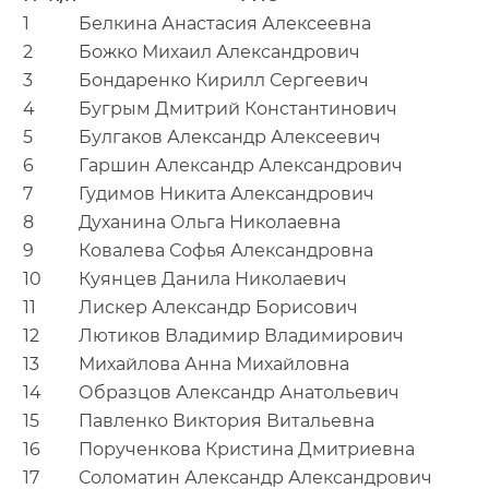
1
Белкина Анастасия Алексеевна
2
Божко Михаил Александрович
3
Бондаренко Кирилл Сергеевич
4
Бугрым Дмитрий Константинович
5
Булгаков Александр Алексеевич
6
Гаршин Александр Александрович
7
Гудимов Никита Александрович
8
Духанина Ольга Николаевна
9
Ковалева Софья Александровна
10
Куянцев Данила Николаевич
11
Лискер Александр Борисович
12
Лютиков Владимир Владимирович
13
Михайлова Анна Михайловна
14
Образцов Александр Анатольевич
15
Павленко Виктория Витальевна
16
Порученкова Кристина Дмитриевна
17
Соломатин Александр Александрович