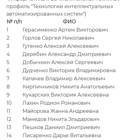
профиль "Технологии интеллектуальных
автоматизированных систем")
№ п/п
ФИО
1
Герасименко Артем Викторович
2
Горлов Сергей Николаевич
3
Гутенко Алексей Алексеевич
4
Дерябин Александр Дмитриевич
5
Добычкин Алексей Сергеевич
6
Дудченко Виктория Владимировна
7
Калачев Владимир Алексеевич
8
Кирпичников Никита Анатольевич
9
Кукарских Виктория Алексеевна
10
Лахин Родион Романович
11
Майорова Жанна Андреевна
12
Мамедов Никита Эльдарович
13
Пешков Даниил Дмитриевич
14
Писаренко Дарья Витальевна