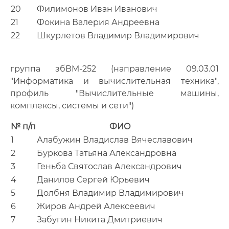
20
Филимонов Иван Иванович
21
Фокина Валерия Андреевна
22
Шкурлетов Владимир Владимирович
группа збВМ-252 (направление 09.03.01
"Информатика и вычислительная техника",
профиль "Вычислительные машины,
комплексы, системы и сети")
№ п/п
ФИО
1
Алабужин Владислав Вячеславович
2
Буркова Татьяна Александровна
3
Геньба Святослав Александрович
4
Данилов Сергей Юрьевич
5
Долбня Владимир Владимирович
6
Жиров Андрей Алексеевич
7
Забугин Никита Дмитриевич