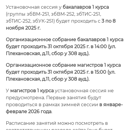
Заочное обучение
Установочная сессия у
бакалавров 1 курса
(группы збВМ-251, збВМ-252, збТИС-251,
Ученый совет факультета
збТИС-252, збУК-251) будет проходить с
3
по 8
ноября 2025 г.
Наши выпускники
Организационное собрание бакалавров 1 курса
Трудоустройство
будет проходить 31 октября 2025 г. в 14:00 (ул.
Плехановская, д.11, сбор у 308 ауд.).
Документы
Организационное собрание магистров 1 курса
Фотогалерея
будет проходить 31 октября 2025 г. в 15:00 (ул.
Плехановская, д.11, сбор у 308 ауд.).
Сотрудники
У
магистров 1 курса
установочная сессия не
предусмотрена. Первые занятия будут
проводиться в рамках зимней сессии
в январе-
феврале 2026 года
.
Расписание занятий можно посмотреть в