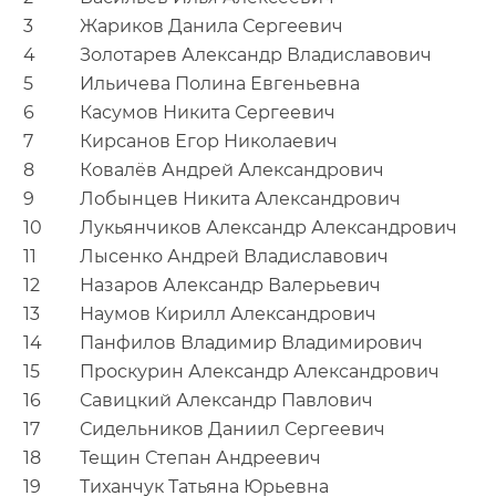
3
Жариков Данила Сергеевич
4
Золотарев Александр Владиславович
5
Ильичева Полина Евгеньевна
6
Касумов Никита Сергеевич
7
Кирсанов Егор Николаевич
8
Ковалёв Андрей Александрович
9
Лобынцев Никита Александрович
10
Лукьянчиков Александр Александрович
11
Лысенко Андрей Владиславович
12
Назаров Александр Валерьевич
13
Наумов Кирилл Александрович
14
Панфилов Владимир Владимирович
15
Проскурин Александр Александрович
16
Савицкий Александр Павлович
17
Сидельников Даниил Сергеевич
18
Тещин Степан Андреевич
19
Тиханчук Татьяна Юрьевна