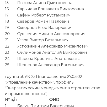
15
Пыхова Алина Дмитриевна
16
Сарычева Елизавета Викторовна
17
Сафин Роберт Рустамович
18
Северов Роман Павлович
19
Скворцов Егор Валерьевич
20
Сушкевич Никита Александрович
21
Углов Виктор Витальевич
22
Устюжанин Александр Михайлович
23
Филимонов Анатолий Викторович
24
Шарова Кристина Анатольевна
25
Шешенов Александр Евгеньевич
группа збУК-251 (направление 27.03.02
"Управление качеством", профиль
"Энергетический менеджмент в строительстве
и промышленности")
№ п/п
ФИО
1
Бадун Дмитрий Валерьевич