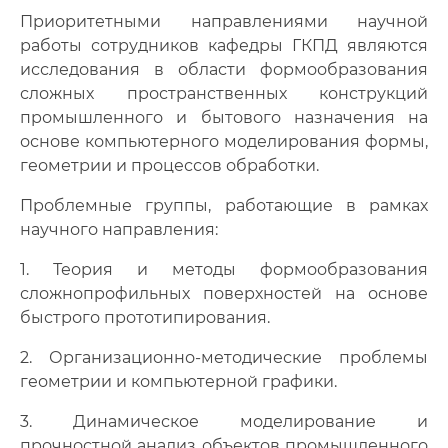
Публикации сотрудников кафедры
Приоритетными направлениями научной
работы сотрудников кафедры ГКПД являются
Расписание консультаций
исследования в области формообразования
сложных пространственных конструкций
Документы
промышленного и бытового назначения на
основе компьютерного моделирования формы,
Фотогалерея
геометрии и процессов обработки.
Преподаватели
Проблемные группы, работающие в рамках
научного направления:
Сотрудники
1. Теория и методы формообразования
Олимпиада Инженер
сложнопрофильных поверхностей на основе
быстрого прототипирования.
2. Организационно-методические проблемы
геометрии и компьютерной графики.
3. Динамическое моделирование и
прочностной анализ объектов промышленного