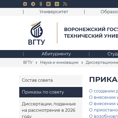
Университет
Образо
ВОРОНЕЖСКИЙ ГОС
ТЕХНИЧЕСКИЙ УНИ
Абитуриенту
Студ
ВГТУ
Наука и инновации
Диссертационн
ПРИКА
Состав совета
О создании 
Приказы по совету
О внесении 
О внесении 
Диссертации, поданные
О приостано
на рассмотрение в 2026
О
возобновле
году