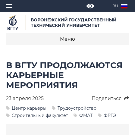
RU
ВОРОНЕЖСКИЙ ГОСУДАРСТВЕННЫЙ
ТЕХНИЧЕСКИЙ УНИВЕРСИТЕТ
Меню
Новости
В ВГТУ ПРОДОЛЖАЮТСЯ
Объявления
КАРЬЕРНЫЕ
МЕРОПРИЯТИЯ
СМИ о нас
Выступления, доклады, интервью
23 апреля 2025
Поделиться
Центр карьеры
Трудоустройство
Календарь мероприятий
Строительный факультет
ФМАТ
ФРТЭ
Корпоративные издания