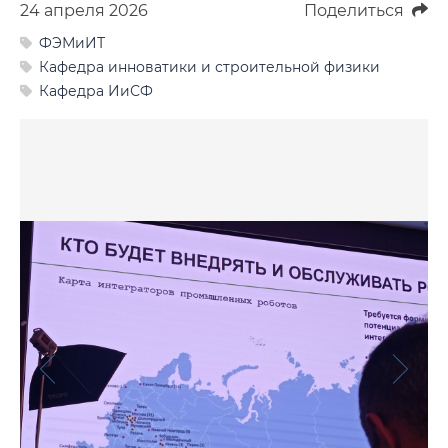
24 апреля 2026
Поделиться
Фото
ФЭМиИТ
Видео
Кафедра инноватики и строительной физики
Кафедра ИиСФ
Анкеты и опросы
Контакты для СМИ