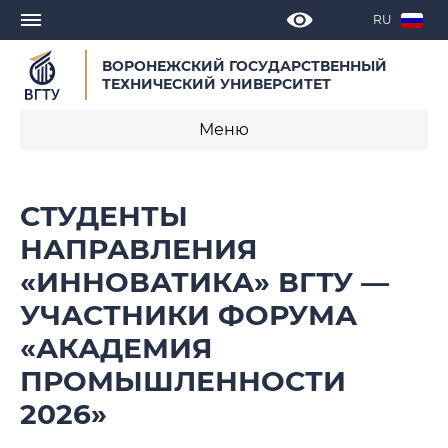
RU
ВОРОНЕЖСКИЙ ГОСУДАРСТВЕННЫЙ
ТЕХНИЧЕСКИЙ УНИВЕРСИТЕТ
Меню
Новости
СТУДЕНТЫ
Объявления
НАПРАВЛЕНИЯ
«ИННОВАТИКА» ВГТУ —
СМИ о нас
УЧАСТНИКИ ФОРУМА
Выступления, доклады, интервью
«АКАДЕМИЯ
Календарь мероприятий
ПРОМЫШЛЕННОСТИ
2026»
Корпоративные издания