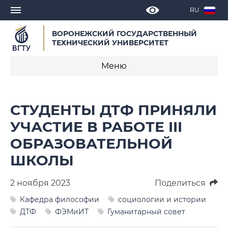
RU
ВОРОНЕЖСКИЙ ГОСУДАРСТВЕННЫЙ
ТЕХНИЧЕСКИЙ УНИВЕРСИТЕТ
Меню
Новости
СТУДЕНТЫ ДТФ ПРИНЯЛИ
Объявления
УЧАСТИЕ В РАБОТЕ III
ОБРАЗОВАТЕЛЬНОЙ
СМИ о нас
ШКОЛЫ
Выступления, доклады, интервью
2 ноября 2023
Поделиться
Календарь мероприятий
Кафедра философии
социологии и истории
Корпоративные издания
ДТФ
ФЭМиИТ
Гуманитарный совет