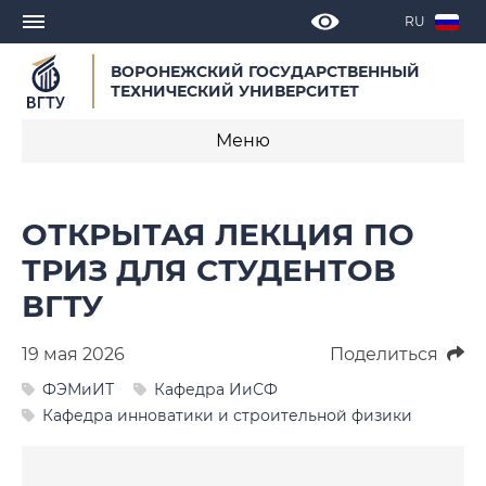
RU
ВОРОНЕЖСКИЙ ГОСУДАРСТВЕННЫЙ
ТЕХНИЧЕСКИЙ УНИВЕРСИТЕТ
Меню
Новости
ОТКРЫТАЯ ЛЕКЦИЯ ПО
Объявления
ТРИЗ ДЛЯ СТУДЕНТОВ
ВГТУ
СМИ о нас
Выступления, доклады, интервью
19 мая 2026
Поделиться
ФЭМиИТ
Кафедра ИиСФ
Календарь мероприятий
Кафедра инноватики и строительной физики
Корпоративные издания